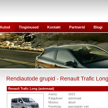
Autod
Tingimused
Kontakt
Partnerid
Blogi
Rendiautode grupid
- Renault Trafic Lon
Renault Trafic Long (automaat)
Aasta:
2023
Käigukast:
automaat
Mootor:
diisel
Keretüüp:
passegner van