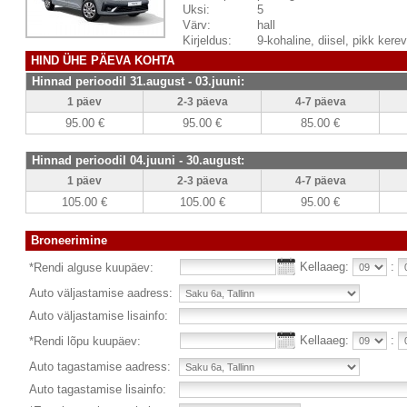
Uksi:
5
Värv:
hall
Kirjeldus:
9-kohaline, diisel, pikk kere
HIND ÜHE PÄEVA KOHTA
Hinnad perioodil 31.august - 03.juuni:
1 päev
2-3 päeva
4-7 päeva
95.00 €
95.00 €
85.00 €
Hinnad perioodil 04.juuni - 30.august:
1 päev
2-3 päeva
4-7 päeva
105.00 €
105.00 €
95.00 €
Broneerimine
Kellaaeg:
:
*Rendi alguse kuupäev:
Auto väljastamise aadress:
Auto väljastamise lisainfo:
Kellaaeg:
:
*Rendi lõpu kuupäev:
Auto tagastamise aadress:
Auto tagastamise lisainfo: