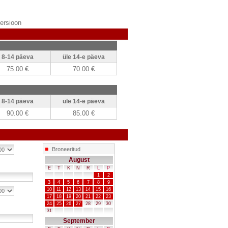
versioon
8-14 päeva
üle 14-e päeva
75.00 €
70.00 €
8-14 päeva
üle 14-e päeva
90.00 €
85.00 €
Broneeritud
August
E
T
K
N
R
L
P
1
2
3
4
5
6
7
8
9
10
11
12
13
14
15
16
17
18
19
20
21
22
23
24
25
26
27
28
29
30
31
September